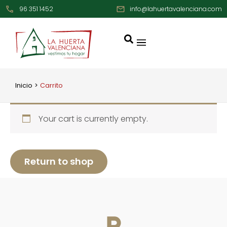
Ir
96 351 1452
info@lahuertavalenciana.com
al
contenido
Inicio
Carrito
Your cart is currently empty.
Return to shop