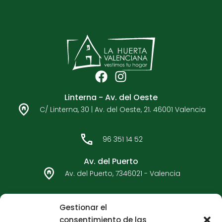
F
I
a
n
Linterna - Av. del Oeste
c
s
C/ Linterna, 30 | Av. del Oeste, 21. 46001 Valencia
e
t
b
a
o
g
96 351 14 52
o
r
k
a
Av. del Puerto
m
Av. del Puerto, 7346021 - Valencia
96 362 33 92
Gestionar el
consentimiento de las