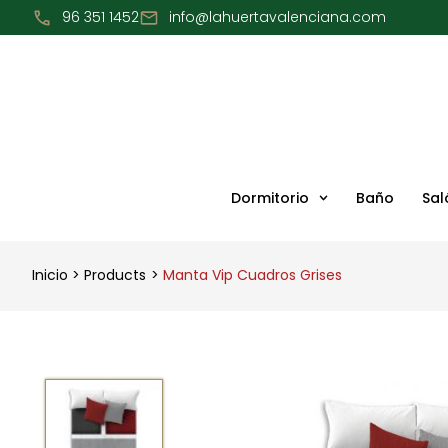
Ir
96 351 1452
info@lahuertavalenciana.com
al
contenido
Dormitorio
Baño
Sal
Inicio
Products
Manta Vip Cuadros Grises