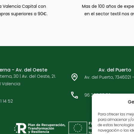
a Valencia Capital con
Mas de 100 años de expe
ras superiores a 90€.
en el sector textil nos a
terna - Av. del Oeste
Av. del Puerto
terna, 30 | Av. del Oeste, 21.
Av. del Puerto, 7346021 
 Valencia
96 362 33 92
1 14 52
Ge
Para ofrecer las me
para almacenar y/o 
de estas tecnologí
navegación o las iden