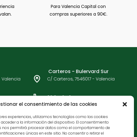
riencia
Para Valencia Capital con
valan.
compras superiores a 90€.
Carteros - Bulervard Sur
- Valencia
C/ Carteros, 7546017 - Valencia
96 377 65 05
stionar el consentimiento de las cookies
jores experiencias, utilizamos tecnologías como las cookies
acceder a la información del dispositivo. El consentimiento
as nos permitirá procesar datos como el comportamiento de
tificaciones únicas en este sitio. No consentir o retirar el