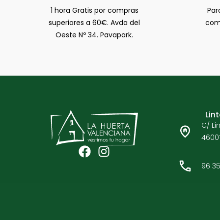
1 hora Gratis por compras
Par
superiores a 60€. Avda del
comp
Oeste Nº 34. Pavapark.
Lin
C/ Lin
46001
F
I
a
n
96 35
c
s
e
t
b
a
o
g