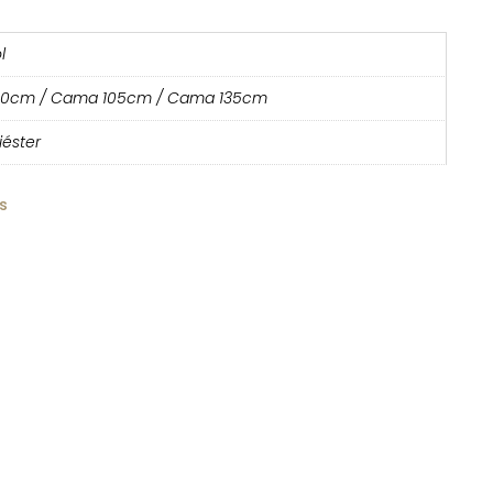
l
0cm / Cama 105cm / Cama 135cm
iéster
s