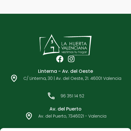
F
I
a
n
Linterna - Av. del Oeste
c
s
C/ Linterna, 30 | Av. del Oeste, 21. 46001 Valencia
e
t
b
a
o
g
96 351 14 52
o
r
k
a
Av. del Puerto
m
Av. del Puerto, 7346021 - Valencia