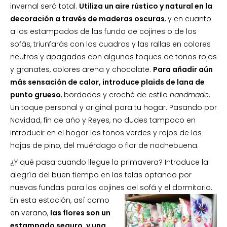
invernal será total.
Utiliza un aire rústico y natural en la
decoración a través de maderas oscuras
, y en cuanto
a los estampados de las funda de cojines o de los
sofás, triunfarás con los cuadros y las rallas en colores
neutros y apagados con algunos toques de tonos rojos
y granates, colores arena y chocolate.
Para añadir aún
más sensación de calor, introduce plaids de lana de
punto grueso
, bordados y croché de estilo
handmade
.
Un toque personal y original para tu hogar. Pasando por
Navidad, fin de año y Reyes, no dudes tampoco en
introducir en el hogar los tonos verdes y rojos de las
hojas de pino, del muérdago o flor de nochebuena.
¿Y qué pasa cuando llegue la primavera? Introduce la
alegría del buen tiempo en las telas optando por
nuevas fundas para los cojines del sofá y el dormitorio.
En esta estación,
así como
en verano,
las flores son un
estampado seguro, y una