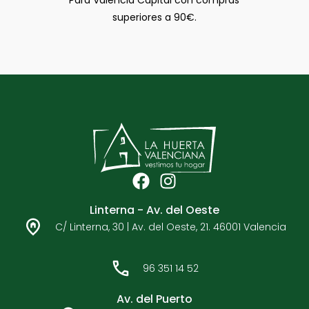
Para Valencia Capital con compras
superiores a 90€.
F
I
a
n
Linterna - Av. del Oeste
c
s
C/ Linterna, 30 | Av. del Oeste, 21. 46001 Valencia
e
t
b
a
o
g
96 351 14 52
o
r
k
a
Av. del Puerto