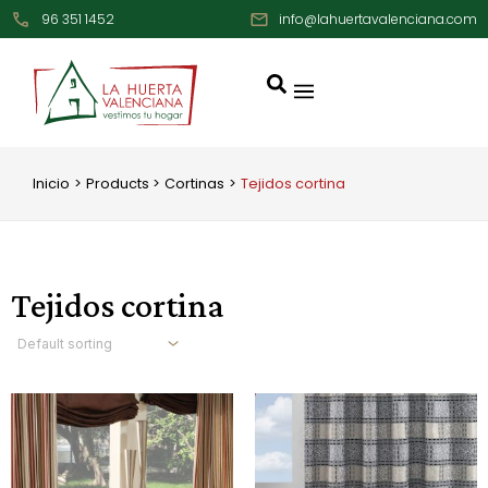
Ir
96 351 1452
info@lahuertavalenciana.com
al
contenido
Inicio
Products
Cortinas
Tejidos cortina
Tejidos cortina