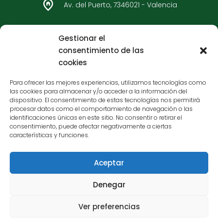
m
Av. del Puerto, 7346021 - Valencia
96 362 33 92
Gestionar el
consentimiento de las
Carteros - Bulervard Sur
cookies
C/ Carteros, 7546017 - Valencia
Para ofrecer las mejores experiencias, utilizamos tecnologías como
las cookies para almacenar y/o acceder a la información del
96 377 65 05
dispositivo. El consentimiento de estas tecnologías nos permitirá
procesar datos como el comportamiento de navegación o las
identificaciones únicas en este sitio. No consentir o retirar el
consentimiento, puede afectar negativamente a ciertas
características y funciones.
Aceptar
Financiado por la Unión Europea - NextGenerationEU
Denegar
Aviso legal
Política de cookies
Contacto
Ver preferencias
© 2023 La Huerta Valenciana. Todos los derechos