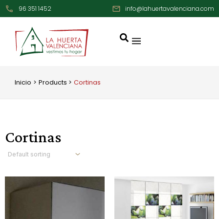
Ir
96 351 1452
info@lahuertavalenciana.com
al
contenido
Inicio
Products
Cortinas
Cortinas