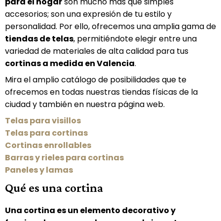
para el hogar
son mucho más que simples
accesorios; son una expresión de tu estilo y
personalidad. Por ello, ofrecemos una amplia gama de
tiendas de telas
, permitiéndote elegir entre una
variedad de materiales de alta calidad para tus
cortinas a medida en Valencia
.
Mira el amplio catálogo de posibilidades que te
ofrecemos en todas nuestras tiendas físicas de la
ciudad y también en nuestra página web.
Telas para visillos
Telas para cortinas
Cortinas enrollables
Barras y rieles para cortinas
Paneles y lamas
Qué es una cortina
Una cortina es un elemento decorativo y