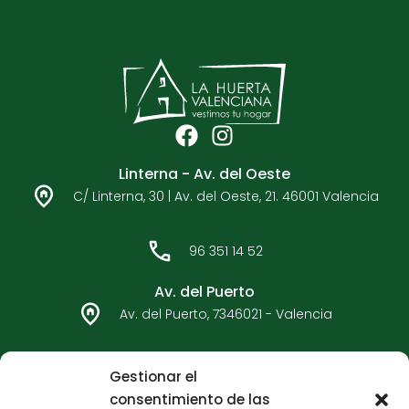
F
I
a
n
Linterna - Av. del Oeste
c
s
C/ Linterna, 30 | Av. del Oeste, 21. 46001 Valencia
e
t
b
a
o
g
96 351 14 52
o
r
k
a
Av. del Puerto
m
Av. del Puerto, 7346021 - Valencia
96 362 33 92
Gestionar el
consentimiento de las