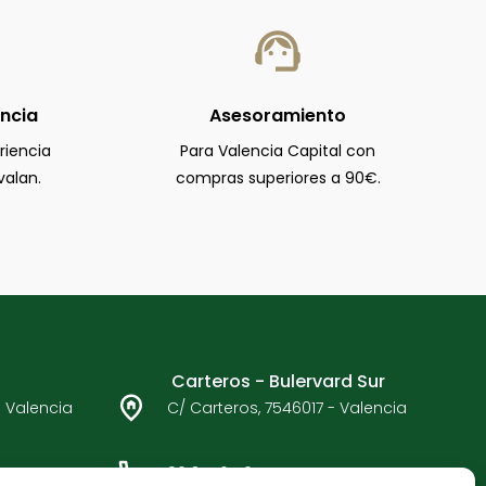
encia
Asesoramiento
riencia
Para Valencia Capital con
valan.
compras superiores a 90€.
Carteros - Bulervard Sur
- Valencia
C/ Carteros, 7546017 - Valencia
96 377 65 05