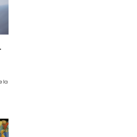
a
e la