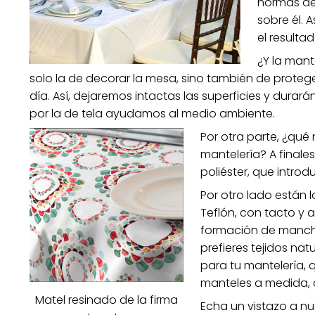
normas de
sobre él.
el resultad
¿Y la mant
solo la de decorar la mesa, sino también de proteg
día. Así, dejaremos intactas las superficies y dura
por la de tela ayudamos al medio ambiente.
Por otra parte, ¿qu
mantelería? A finales
poliéster, que introd
Por otro lado están
Teflón, con tacto y a
formación de mancha
prefieres tejidos nat
para tu mantelería,
manteles a medida, d
Matel resinado de la firma
Echa un vistazo a n