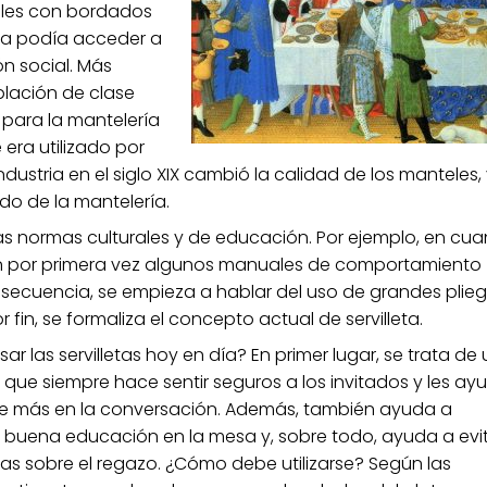
eles con bordados
leza podía acceder a
ón social. Más
blación de clase
 para la mantelería
 era utilizado por
ndustria en el siglo XIX cambió la calidad de los manteles,
ado de la mantelería.
las normas culturales y de educación. Por ejemplo, en cu
iben por primera vez algunos manuales de comportamiento
secuencia, se empieza a hablar del uso de grandes plie
or fin, se formaliza el concepto actual de servilleta.
sar las servilletas hoy en día? En primer lugar, se trata de
il que siempre hace sentir seguros
a los invitados y les ay
se más en la conversación. Además, también ayuda a
 buena educación en la mesa y, sobre todo, ayuda a evi
s sobre el regazo. ¿Cómo debe utilizarse? Según las