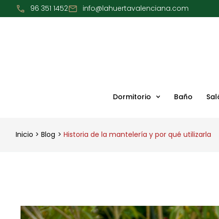
Ir
96 351 1452
info@lahuertavalenciana.com
al
contenido
Dormitorio
Baño
Sal
Inicio
Blog
Historia de la mantelería y por qué utilizarla