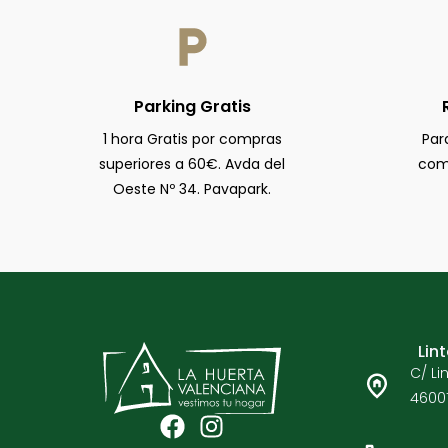
Parking Gratis
1 hora Gratis por compras
Par
superiores a 60€. Avda del
comp
Oeste Nº 34. Pavapark.
Lin
C/ Lin
46001
F
I