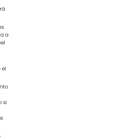
rá
es
ía a
pel
 el
ento
 si
n
us
o