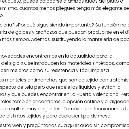
 etiqueta, puede colocarse a ambos lados del plato o
 Asimismo, cuantos menos pliegues tenga más elegante se
o.
elería? ¿Por qué sigue siendo importante? Su función no 
erla de golpes y arañazos que puedan producirse en el d
rán más tiempo. Además, sustituyendo la mantelería de pa
é novedades encontramos en la actualidad para la
 del siglo XX, se introducen los materiales sintéticos, como
ucen mejoras como su resistencia y fácil limpieza.
 los manteles antimanchas que son de tejido con tratami
specto de tela pero que repele los líquidos y evitan la
s y que puedes encontrar en La Huerta Valenciana. Pero
urales también encontrarás la opción del lino y el algodó
 que resultan muy elegantes. También confeccionamos t
e distintos tejidos y para cualquier tipo de mesa.
uestra web y pregúntanos cualquier duda sin compromis