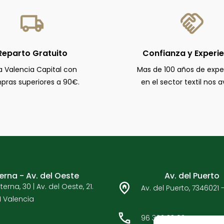
Reparto Gratuito
Confianza y Experi
a Valencia Capital con
Mas de 100 años de expe
ras superiores a 90€.
en el sector textil nos a
terna - Av. del Oeste
Av. del Puerto
terna, 30 | Av. del Oeste, 21.
Av. del Puerto, 7346021 
 Valencia
96 362 33 92