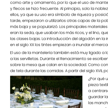
como arte y ornamento, por lo que el uso de mant
y flecos se hizo frecuente. Al principio, solo la nob
ellos, ya que su uso era símbolo de riqueza y posici
tarde, empezaron a utilizarlos otras capas de la po
más baja y se popularizó. Los principales materiales
eran la seda, que usaban los más ricos, y el lino, que
las clases bajas. La introducción del algodón en la i
en el siglo XX los tintes empiezan a inundar el merc
El uso de la mantelería también está muy ligado a 
a las servilletas. Durante el Renacimiento se escr
sobre la mesa que calan en la sociedad. Como con
de tela durante las comidas. A partir del siglo XVII, p
¿Por qué u
pieza text
a centrar
guardar la
las mancha