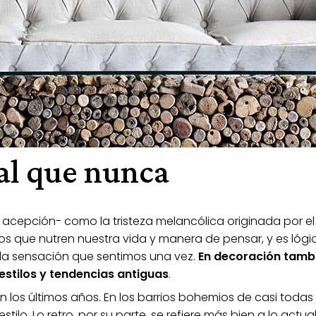
al que nunca
a acepción- como la tristeza melancólica originada por el
os que nutren nuestra vida y manera de pensar, y es lógi
la sensación que sentimos una vez.
En decoración tamb
estilos y tendencias antiguas
.
los últimos años. En los barrios bohemios de casi todas 
ilo. Lo retro, por su parte, se refiere más bien a lo actua