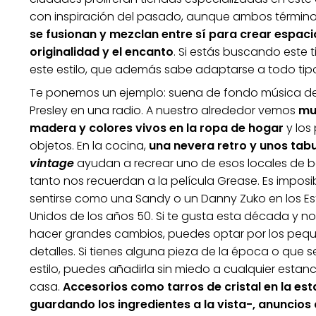
con inspiración del pasado, aunque ambos término
se fusionan y mezclan entre sí para crear espaci
originalidad y el encanto
. Si estás buscando este 
este estilo, que además sabe adaptarse a todo ti
Te ponemos un ejemplo: suena de fondo música de 
Presley en una radio. A nuestro alrededor vemos
mu
madera y colores vivos en la ropa de hogar
y los
objetos. En la cocina,
una nevera retro y unos tab
vintage
ayudan a recrear uno de esos locales de 
tanto nos recuerdan a la película Grease. Es imposi
sentirse como una Sandy o un Danny Zuko en los E
Unidos de los años 50. Si te gusta esta década y no
hacer grandes cambios, puedes optar por los peq
detalles. Si tienes alguna pieza de la época o que 
estilo, puedes añadirla sin miedo a cualquier estanc
casa.
Accesorios como tarros de cristal en la est
guardando los ingred
ientes a la vista-, anuncios