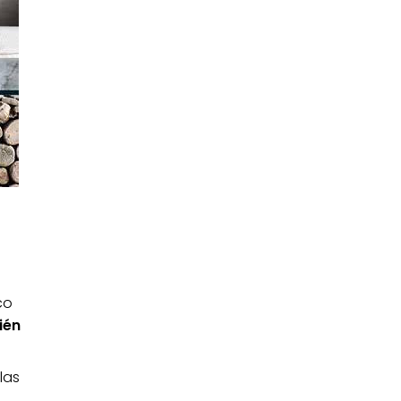
co
ién
las
l