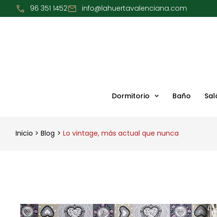
Ir
96 351 1452
info@lahuertavalenciana.com
al
contenido
Dormitorio
Baño
Sal
Inicio
Blog
Lo vintage, más actual que nunca