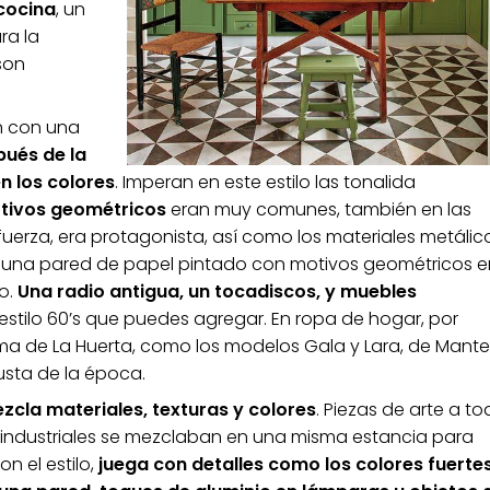
 cocina
, un
ra la
son
n con una
ués de la
n los colores
. Imperan en este estilo las tonalida
tivos geométricos
eran muy comunes, también en las
uerza, era protagonista, así como los materiales metálic
 una pared de papel pintado con motivos geométricos e
to.
Una radio antigua, un tocadiscos, y muebles
stilo 60’s que puedes agregar. En ropa de hogar, por
a de La Huerta, como los modelos Gala y Lara, de Manter
usta de la época.
zcla materiales, texturas y colores
. Piezas de arte a t
 e industriales se mezclaban en una misma estancia para
n el estilo,
juega con detalles como los colores fuerte