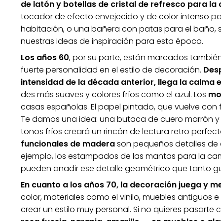
de latón y botellas de cristal de refresco para la
tocador de efecto envejecido y de color intenso pa
habitación, o una bañera con patas para el baño, 
nuestras ideas de inspiración para esta época.
Los años 60
, por su parte, están marcados tambié
fuerte personalidad en el estilo de decoración.
Desp
intensidad de la década anterior, llega la calma e
des más suaves y colores fríos como el azul. Los
mo
casas españolas. El papel pintado, que vuelve con f
Te damos una idea: una butaca de cuero marrón y
tonos fríos creará un rincón de lectura retro perfec
funcionales de madera
son pequeños detalles de e
ejemplo, los estampados de las mantas para la cam
pueden añadir ese detalle geométrico que tanto g
En cuanto a los años 70, la decoración juega y me
color, materiales como el vinilo, muebles antiguos
crear un estilo muy personal. Si no quieres pasarte co