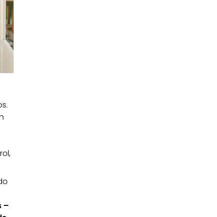
os.
n
ol,
odo
s –