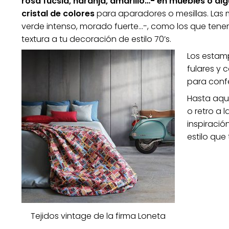
rosa fucsia, naranja, amarillo…- en muebles o al
cristal de colores
para aparadores o mesillas. Las m
verde intenso, morado fuerte…-, como los que tenem
textura a tu decoración de estilo 70’s.
Los esta
fulares y 
para confe
Hasta aquí
o retro a 
inspiració
estilo que
Tejidos vintage de la firma Loneta