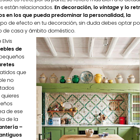
s están relacionados.
En decoración, lo
vintage
y lo ret
os en los que pueda predominar la personalidad, la
tipo de efecto en tu decoración, sin duda debes optar po
po de casa y ámbito doméstico.
Elvis
ebles de
 pequeños
uretes
batidos que
ble no
stados
 quieres
ueños
sea de ese
ia de la
antería –
 antiguos