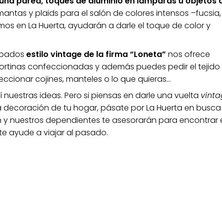
guna pared, toques de aluminio en lámparas u objetos 
antas y plaids para el salón de colores intensos –fucsia,
os en La Huerta, ayudarán a darle el toque de color y
mpados
estilo vintage de la firma “Loneta”
nos ofrece
cortinas confeccionadas y además puedes pedir el tejido
ccionar cojines, manteles o lo que quieras…
 nuestras ideas. Pero si piensas en darle una vuelta
vint
la decoración de tu hogar, pásate por La Huerta en busca
n y nuestros dependientes te asesorarán para encontrar 
 te ayude a viajar al pasado.