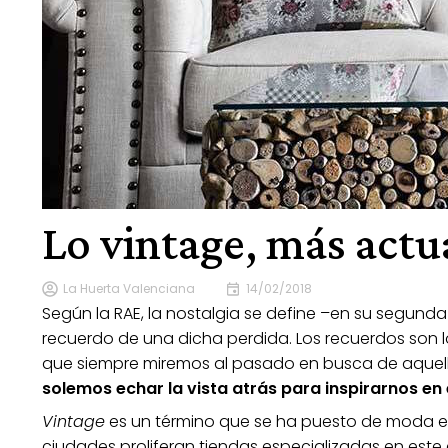
Lo vintage, más actu
La Huerta Valenciana
14/02/2018
Según la RAE, la nostalgia se define –en su segund
recuerdo de una dicha perdida. Los recuerdos son l
que siempre miremos al pasado en busca de aquel
solemos echar la vista atrás para inspirarnos
en 
Vintage
es un término que se ha puesto de moda en 
ciudades proliferan tiendas especializadas en este est