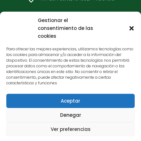
96 362 33 92
Gestionar el
consentimiento de las
Carteros - Bulervard Sur
cookies
C/ Carteros, 7546017 - Valencia
Para ofrecer las mejores experiencias, utilizamos tecnologías como
las cookies para almacenar y/o acceder a la información del
96 377 65 05
dispositivo. El consentimiento de estas tecnologías nos permitirá
procesar datos como el comportamiento de navegación o las
identificaciones únicas en este sitio. No consentir o retirar el
consentimiento, puede afectar negativamente a ciertas
características y funciones.
Aceptar
Financiado por la Unión Europea - NextGenerationEU
Denegar
Aviso legal
Política de cookies
Contacto
Ver preferencias
© 2023 La Huerta Valenciana. Todos los derechos
reservados