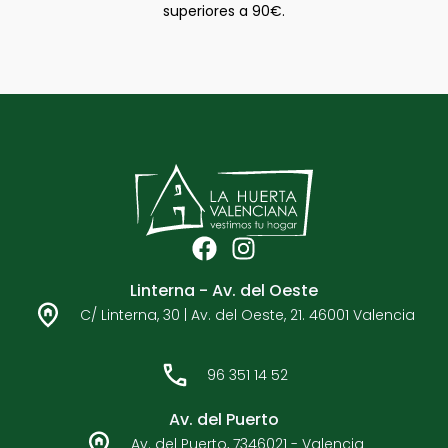
superiores a 90€.
F
I
a
n
Linterna - Av. del Oeste
c
s
C/ Linterna, 30 | Av. del Oeste, 21. 46001 Valencia
e
t
b
a
o
g
96 351 14 52
o
r
k
a
Av. del Puerto
m
Av. del Puerto, 7346021 - Valencia