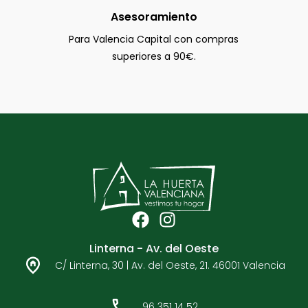
Asesoramiento
Para Valencia Capital con compras
superiores a 90€.
F
I
a
n
Linterna - Av. del Oeste
c
s
C/ Linterna, 30 | Av. del Oeste, 21. 46001 Valencia
e
t
b
a
o
g
96 351 14 52