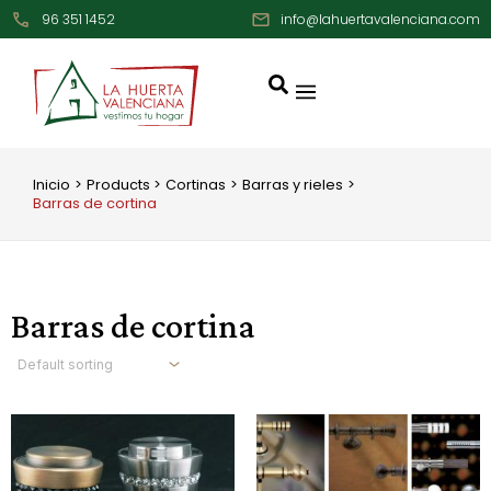
Ir
96 351 1452
info@lahuertavalenciana.com
al
contenido
Inicio
Products
Cortinas
Barras y rieles
Barras de cortina
Barras de cortina