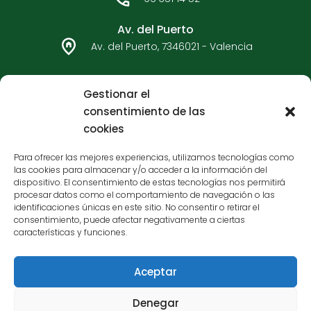
o
r
k
a
Av. del Puerto
m
Av. del Puerto, 7346021 - Valencia
96 362 33 92
Gestionar el
consentimiento de las
Carteros - Bulervard Sur
cookies
C/ Carteros, 7546017 - Valencia
Para ofrecer las mejores experiencias, utilizamos tecnologías como
las cookies para almacenar y/o acceder a la información del
96 377 65 05
dispositivo. El consentimiento de estas tecnologías nos permitirá
procesar datos como el comportamiento de navegación o las
identificaciones únicas en este sitio. No consentir o retirar el
consentimiento, puede afectar negativamente a ciertas
características y funciones.
Aceptar
Financiado por la Unión Europea - NextGenerationEU
Denegar