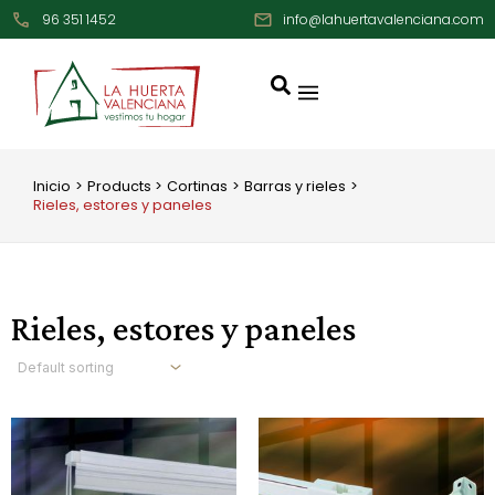
Ir
96 351 1452
info@lahuertavalenciana.com
al
contenido
Inicio
Products
Cortinas
Barras y rieles
Rieles, estores y paneles
Rieles, estores y paneles