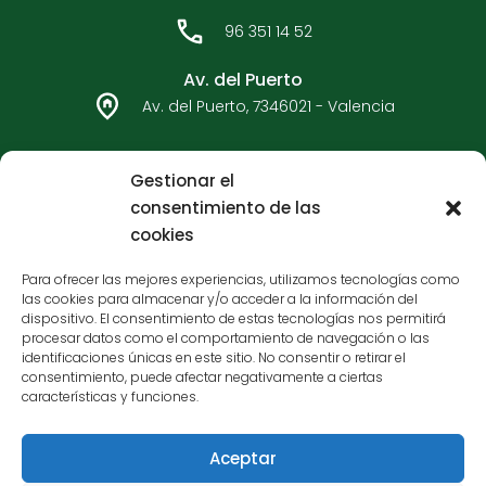
b
a
o
g
96 351 14 52
o
r
k
a
Av. del Puerto
m
Av. del Puerto, 7346021 - Valencia
96 362 33 92
Gestionar el
consentimiento de las
Carteros - Bulervard Sur
cookies
C/ Carteros, 7546017 - Valencia
Para ofrecer las mejores experiencias, utilizamos tecnologías como
las cookies para almacenar y/o acceder a la información del
96 377 65 05
dispositivo. El consentimiento de estas tecnologías nos permitirá
procesar datos como el comportamiento de navegación o las
identificaciones únicas en este sitio. No consentir o retirar el
consentimiento, puede afectar negativamente a ciertas
características y funciones.
Aceptar
Financiado por la Unión Europea - NextGenerationEU