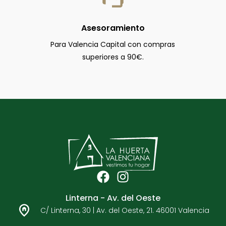
Asesoramiento
Para Valencia Capital con compras
superiores a 90€.
F
I
a
n
Linterna - Av. del Oeste
c
s
C/ Linterna, 30 | Av. del Oeste, 21. 46001 Valencia
e
t