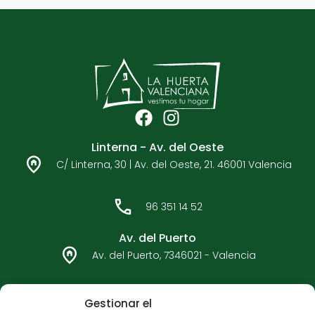
F
I
a
n
Linterna - Av. del Oeste
c
s
C/ Linterna, 30 | Av. del Oeste, 21. 46001 Valencia
e
t
b
a
o
g
96 351 14 52
o
r
k
a
Av. del Puerto
m
Av. del Puerto, 7346021 - Valencia
96 362 33 92
Gestionar el