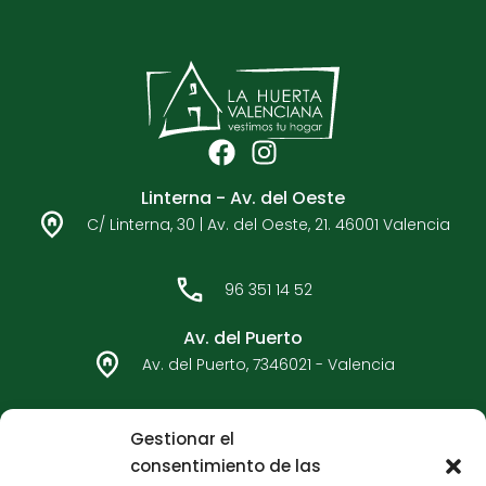
F
I
a
n
Linterna - Av. del Oeste
c
s
C/ Linterna, 30 | Av. del Oeste, 21. 46001 Valencia
e
t
b
a
o
g
96 351 14 52
o
r
k
a
Av. del Puerto
m
Av. del Puerto, 7346021 - Valencia
96 362 33 92
Gestionar el
consentimiento de las
Carteros - Bulervard Sur