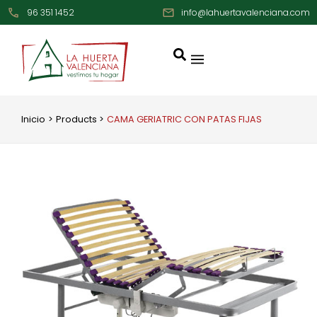
Ir
96 351 1452
info@lahuertavalenciana.com
al
contenido
Inicio
Products
CAMA GERIATRIC CON PATAS FIJAS