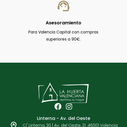
Asesoramiento
Para Valencia Capital con compras
superiores a 90€.
F
I
a
n
Linterna - Av. del Oeste
c
s
C/ Linterna, 30 | Av. del Oeste, 21. 46001 Valencia