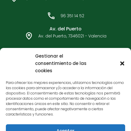
e
t
b
a
o
g
96 351 14 52
o
r
k
a
Av. del Puerto
m
Av. del Puerto, 7346021 - Valencia
96 362 33 92
Gestionar el
consentimiento de las
Carteros - Bulervard Sur
cookies
C/ Carteros, 7546017 - Valencia
Para ofrecer las mejores experiencias, utilizamos tecnologías como
las cookies para almacenar y/o acceder a la información del
96 377 65 05
dispositivo. El consentimiento de estas tecnologías nos permitirá
procesar datos como el comportamiento de navegación o las
identificaciones únicas en este sitio. No consentir o retirar el
consentimiento, puede afectar negativamente a ciertas
características y funciones.
Aceptar