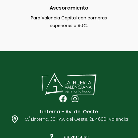
Asesoramiento
Para Valencia Capital con compras
superiores a 90€.
F
I
a
n
Linterna - Av. del Oeste
c
s
C/ Linterna, 30 | Av. del Oeste, 21. 46001 Valencia
e
t
b
a
o
g
96 351 14 52