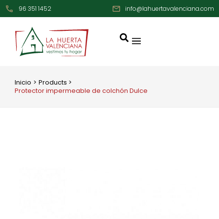
Ir
96 351 1452
info@lahuertavalenciana.com
al
contenido
Inicio
Products
Protector impermeable de colchón Dulce