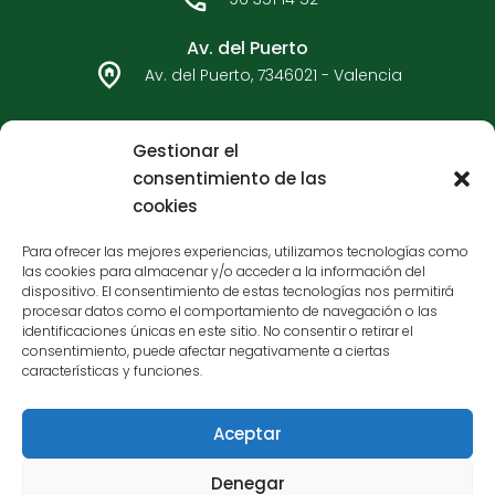
o
r
k
a
Av. del Puerto
m
Av. del Puerto, 7346021 - Valencia
96 362 33 92
Gestionar el
consentimiento de las
Carteros - Bulervard Sur
cookies
C/ Carteros, 7546017 - Valencia
Para ofrecer las mejores experiencias, utilizamos tecnologías como
las cookies para almacenar y/o acceder a la información del
96 377 65 05
dispositivo. El consentimiento de estas tecnologías nos permitirá
procesar datos como el comportamiento de navegación o las
identificaciones únicas en este sitio. No consentir o retirar el
consentimiento, puede afectar negativamente a ciertas
características y funciones.
Aceptar
Financiado por la Unión Europea - NextGenerationEU
Denegar