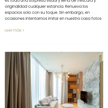
es toda una sorpresa visual y llena de frescura y
originalidad cualquier estancia. Renueva los
espacios solo con su toque. Sin embargo, en
ocasiones intentamos imitar en nuestra casa fotos
Leer más »
Cómo
vestir
tus
ventanas:
8
consejos
de
estilo