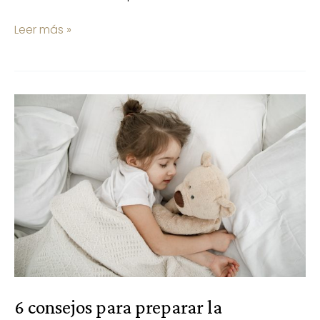
Leer más »
6
consejos
para
preparar
la
habitación
de
los
peques
para
el
frío
6 consejos para preparar la