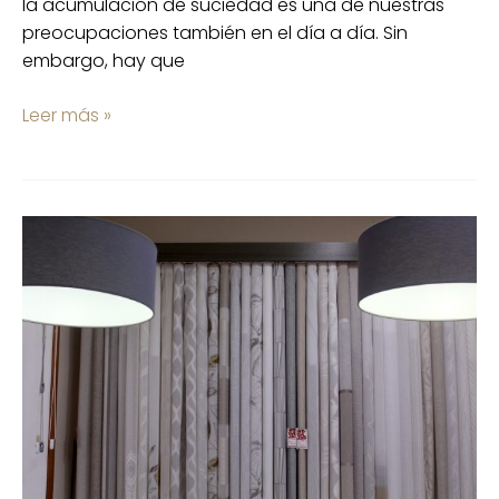
la acumulación de suciedad es una de nuestras
preocupaciones también en el día a día. Sin
embargo, hay que
Leer más »
El
arte
en
el
textil
del
hogar