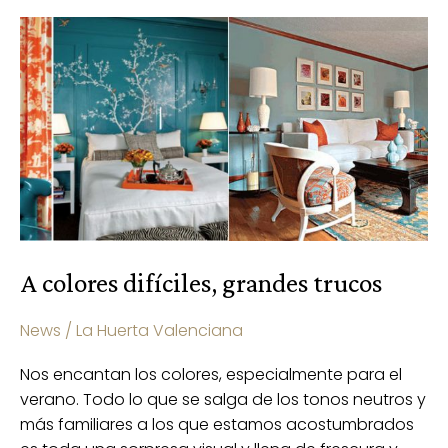
A
colores
difíciles,
grandes
trucos
A colores difíciles, grandes trucos
News
/
La Huerta Valenciana
Nos encantan los colores, especialmente para el
verano. Todo lo que se salga de los tonos neutros y
más familiares a los que estamos acostumbrados