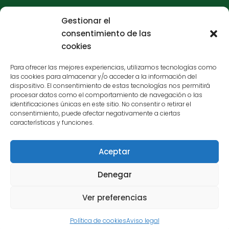
96 362 33 92
Gestionar el
consentimiento de las
Carteros - Bulervard Sur
cookies
C/ Carteros, 7546017 - Valencia
Para ofrecer las mejores experiencias, utilizamos tecnologías como
las cookies para almacenar y/o acceder a la información del
96 377 65 05
dispositivo. El consentimiento de estas tecnologías nos permitirá
procesar datos como el comportamiento de navegación o las
identificaciones únicas en este sitio. No consentir o retirar el
consentimiento, puede afectar negativamente a ciertas
características y funciones.
Aceptar
Financiado por la Unión Europea - NextGenerationEU
Denegar
Aviso legal
Política de cookies
Contacto
Ver preferencias
© 2023 La Huerta Valenciana. Todos los derechos
reservados
Política de cookies
Aviso legal