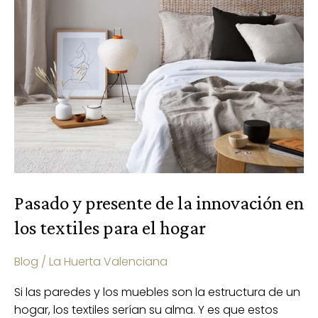
presente
de
la
innovación
en
los
textiles
para
el
hogar
Pasado y presente de la innovación en
los textiles para el hogar
Blog
/
La Huerta Valenciana
Si las paredes y los muebles son la estructura de un
hogar, los textiles serían su alma. Y es que estos