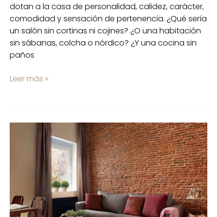
dotan a la casa de personalidad, calidez, carácter,
comodidad y sensación de pertenencia. ¿Qué sería
un salón sin cortinas ni cojines? ¿O una habitación
sin sábanas, colcha o nórdico? ¿Y una cocina sin
paños
Leer más »
4
claves
para
rescatar
la
verdadera
esencia
de