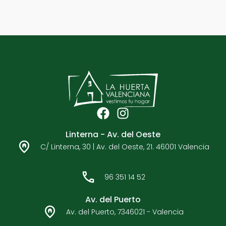
F
I
a
n
Linterna - Av. del Oeste
c
s
C/ Linterna, 30 | Av. del Oeste, 21. 46001 Valencia
e
t
b
a
o
g
96 351 14 52
o
r
k
a
Av. del Puerto
m
Av. del Puerto, 7346021 - Valencia