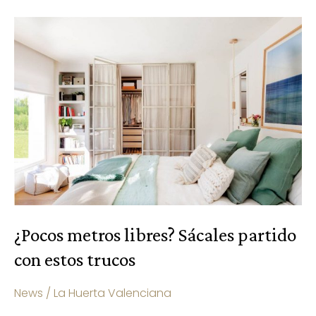
¿Pocos
metros
libres?
Sácales
partido
con
estos
trucos
¿Pocos metros libres? Sácales partido
con estos trucos
News
/
La Huerta Valenciana